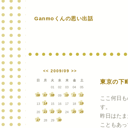
Ganmoくんの思い出話
<<
2009/09
>>
日
月
火
水
木
金
土
東京の下
01
02
03
04
05
06
07
08
10
11
12
09
ここ何日も
14
19
13
15
16
17
18
す。
21
22
23
25
26
20
24
昨日はたま
27
30
28
29
こともあっ