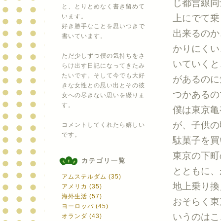
じ都営線同
と、とりとめなく書き留めて
います。
上にでて乗
好き勝手なことを思いつきで
出来るのか
書いています。
かりにくい
ただ少しずつ僕の気持ちをさ
いていくと
らけ出す日記になってきたみ
たいです。そして今でも大好
があるのに
きな女性との思い出とその彼
つかあるの
女への尽きない思いを綴りま
す。
僕は東京亀
が、子供の
コメントしてくれたら嬉しい
です。
駄菓子を買
東京の下町
カテゴリ一覧
とともに、
アムステルダム (35)
地上乗り換
アメリカ (35)
海外生活 (57)
おそらく東
ヨーロッパ (45)
いうのはこ
オランダ (43)