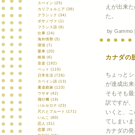
スペイン (25)
えが出来た
カリフォルニア (36)
クラシック (34)
た。
ボサノヴァ (1)
フランス語 (9)
by
Gammo
仕事 (24)
海外情勢 (5)
環境 (7)
愛車 (20)
カナダの
映画 (6)
音楽 (192)
ペット (110)
ちょっとシ
日常生活 (726)
スペイン語 (13)
が達成出来
書道鍛錬 (123)
そもそも最
ウサギ (42)
飛行機 (19)
訳ですが、
バルセロナ (23)
いくと、こ
尺八とフルート (171)
いんこ (60)
てしまいま
恋人 (31)
恋愛 (9)
カナダの発