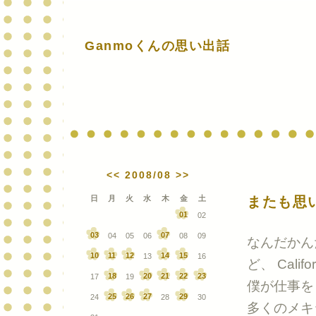
Ganmoくんの思い出話
<<
2008/08
>>
日
月
火
水
木
金
土
またも思
01
02
03
07
04
05
06
08
09
なんだかん
10
11
12
14
15
13
16
ど、 Calif
18
20
21
22
23
17
19
僕が仕事を
25
26
27
29
24
28
30
多くのメキ