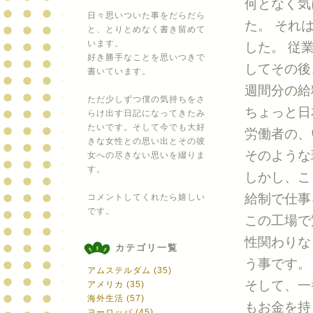
何となく気
日々思いついた事をだらだら
た。 それ
と、とりとめなく書き留めて
います。
した。 従
好き勝手なことを思いつきで
してその後
書いています。
週間分の給
ただ少しずつ僕の気持ちをさ
ちょっと日
らけ出す日記になってきたみ
たいです。そして今でも大好
労働者の、
きな女性との思い出とその彼
そのような
女への尽きない思いを綴りま
す。
しかし、こ
給制で仕事
コメントしてくれたら嬉しい
です。
この工場で
性関わりな
カテゴリ一覧
う事です。
アムステルダム (35)
そして、一
アメリカ (35)
海外生活 (57)
もお金を持
ヨーロッパ (45)